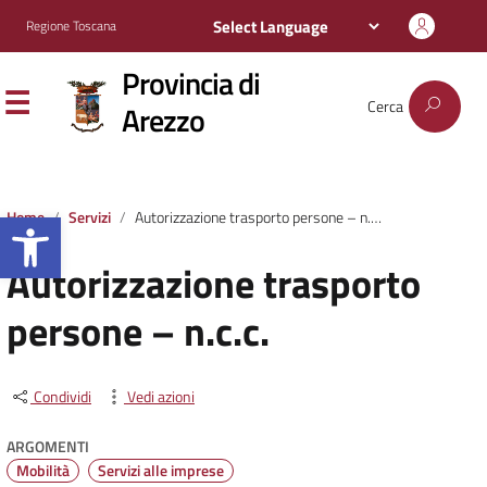
Regione Toscana
Provincia di
Cerca
Arezzo
Apri la barra degli strumenti
Home
Servizi
Autorizzazione trasporto persone – n.c.c.
Autorizzazione trasporto
persone – n.c.c.
Condividi
Vedi azioni
ARGOMENTI
Mobilità
Servizi alle imprese