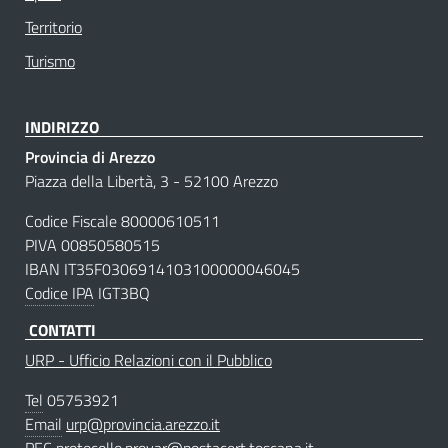
Territorio
Turismo
INDIRIZZO
Provincia di Arezzo
Piazza della Libertà, 3 - 52100 Arezzo
Codice Fiscale 80000610511
PIVA 00850580515
IBAN IT35F0306914103100000046045
Codice IPA
IGT3BQ
CONTATTI
URP - Ufficio Relazioni con il Pubblico
Tel
05753921
Email
urp@provincia.arezzo.it
PEC
protocollo.provar@postacert.toscana.it