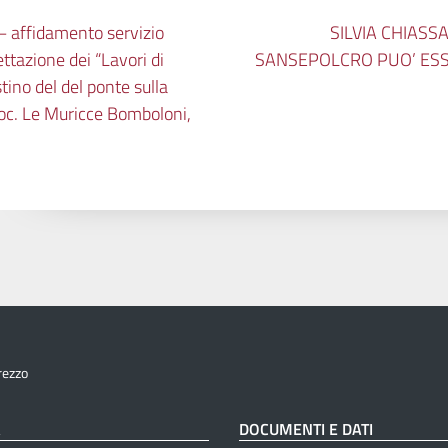
– affidamento servizio
SILVIA CHIASS
ttazione dei “Lavori di
SANSEPOLCRO PUO’ ESS
tino del del ponte sulla
oc. Le Muricce Bomboloni,
rezzo
À
DOCUMENTI E DATI