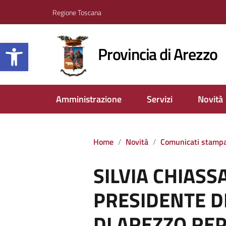
Regione Toscana
Apri la barra degli strumenti
Provincia di Arezzo
Amministrazione
Servizi
Novità
Home
Novità
Comunicati stamp
SILVIA CHIASS
PRESIDENTE D
DI AREZZO REP