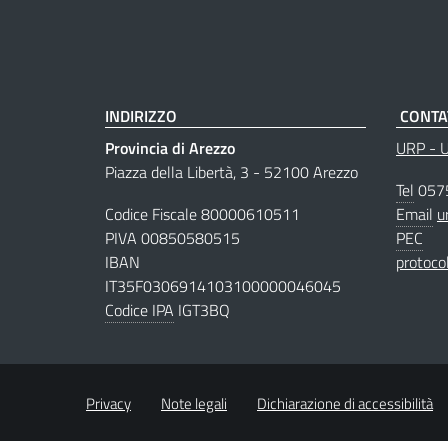
INDIRIZZO
CONTA
Provincia di Arezzo
URP - Uf
Piazza della Libertà, 3 - 52100 Arezzo
Tel
057
Codice Fiscale 80000610511
Email
u
PIVA 00850580515
PEC
IBAN
protoco
IT35F0306914103100000046045
Codice IPA
IGT3BQ
Privacy
Note legali
Dichiarazione di accessibilità