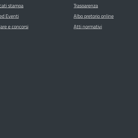
cati stampa
Trasparenza
 ed Eventi
Albo pretorio online
gare e concorsi
Atti normativi