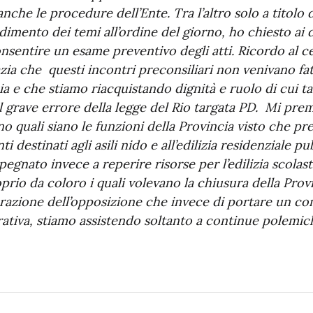
che le procedure dell’Ente. Tra l’altro solo a titolo
ondimento dei temi all’ordine del giorno, ho chiesto ai d
onsentire un esame preventivo degli atti. Ricordo al c
ia che questi incontri preconsiliari non venivano fatt
cia e che stiamo riacquistando dignità e ruolo di cui t
 il grave errore della legge del Rio targata PD. Mi pre
no quali siano le funzioni della Provincia visto che pr
i destinati agli asili nido e all’edilizia residenziale 
gnato invece a reperire risorse per l’edilizia scolasti
oprio da coloro i quali volevano la chiusura della Pro
arazione dell’opposizione che invece di portare un co
rativa, stiamo assistendo soltanto a continue polemic