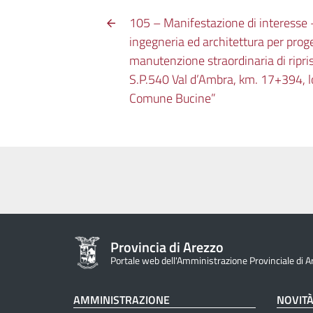
105 – Manifestazione di interesse 
ingegneria ed architettura per proge
manutenzione straordinaria di ripris
S.P.540 Val d’Ambra, km. 17+394, l
Comune Bucine”
Provincia di Arezzo
Portale web dell'Amministrazione Provinciale di A
AMMINISTRAZIONE
NOVIT