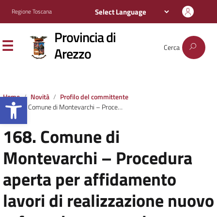
Regione Toscana
Provincia di
Cerca
Arezzo
Apri la barra degli strumenti
Home
Novità
Profilo del committente
168. Comune di Montevarchi – Procedura aperta per affidamento lavori di realizzazione nuovo refettorio per scuola materna F.lli Grimm e scuola primaria G.Mazzini a Levane – lotto 1 e lotto 2 – progetto finanziato dall’Unione Europea-Next Generation EU
168. Comune di
Montevarchi – Procedura
aperta per affidamento
lavori di realizzazione nuovo