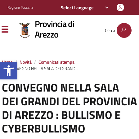
Regione Toscana
Provincia di
Cerca
Arezzo
Apri la barra degli strumenti
Home
Novità
Comunicati stampa
CONVEGNO NELLA SALA DEI GRANDI DEL PROVINCIA DI AREZZO : BULLISMO E CYBERBULLISMO
CONVEGNO NELLA SALA
DEI GRANDI DEL PROVINCIA
DI AREZZO : BULLISMO E
CYBERBULLISMO