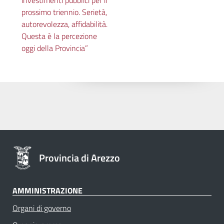
investimenti pubblici per il
prossimo triennio. Serietà,
autorevolezza, affidabilità.
Questa è la percezione
oggi della Provincia”
Provincia di Arezzo
AMMINISTRAZIONE
Organi di governo