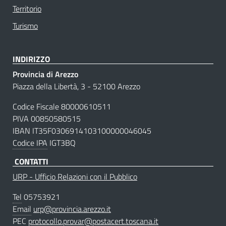
Territorio
Turismo
INDIRIZZO
Provincia di Arezzo
Piazza della Libertà, 3 - 52100 Arezzo
Codice Fiscale 80000610511
PIVA 00850580515
IBAN IT35F0306914103100000046045
Codice IPA
IGT3BQ
CONTATTI
URP - Ufficio Relazioni con il Pubblico
Tel
05753921
Email
urp@provincia.arezzo.it
PEC
protocollo.provar@postacert.toscana.it