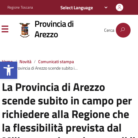
Regione Toscana
Provincia di
Cerca
Arezzo
Apri la barra degli strumenti
Home
Novità
Comunicati stampa
La Provincia di Arezzo scende subito in campo per richiedere alla Regione che la flessibilità prevista dal Milleproroghe salvaguardi il “Giovagnoli-Buitoni” di Sansepolcro
La Provincia di Arezzo
scende subito in campo per
richiedere alla Regione che
la flessibilità prevista dal