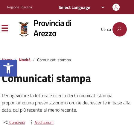
Regione Toscana
Provincia di
Cerca
Arezzo
Apri la barra degli strumenti
Home
Novità
Comunicati stampa
Comunicati stampa
Per agevolare la lettura e ricerca dei Comunicati stampa
proponiamo una presentazione in ordine decrescente in base alla
data, dal più recente al meno recente.
Condividi
Vedi azioni