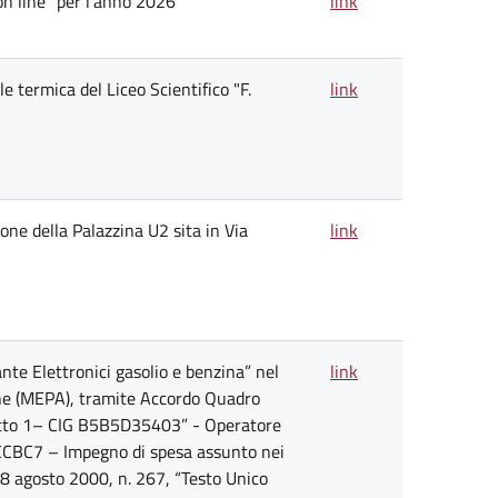
on line” per l’anno 2026
link
le termica del Liceo Scientifico "F.
link
one della Palazzina U2 sita in Via
link
nte Elettronici gasolio e benzina” nel
link
ne (MEPA), tramite Accordo Quadro
otto 1– CIG B5B5D35403” - Operatore
CCBC7 – Impegno di spesa assunto nei
 18 agosto 2000, n. 267, “Testo Unico