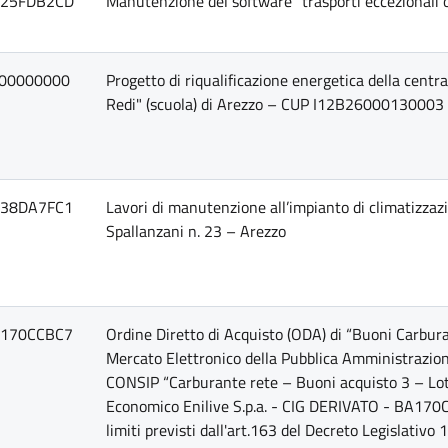
25FDB2CD
Manutenzione del software "trasporti eccezionali 
00000000
Progetto di riqualificazione energetica della centra
Redi" (scuola) di Arezzo – CUP I12B26000130003
38DA7FC1
Lavori di manutenzione all’impianto di climatizzazi
Spallanzani n. 23 – Arezzo
170CCBC7
Ordine Diretto di Acquisto (ODA) di “Buoni Carbura
Mercato Elettronico della Pubblica Amministrazio
CONSIP “Carburante rete – Buoni acquisto 3 – L
Economico Enilive S.p.a. - CIG DERIVATO - BA170
limiti previsti dall'art.163 del Decreto Legislativo