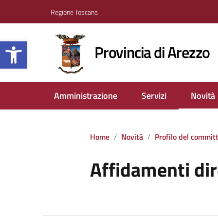
Regione Toscana
Apri la barra degli strumenti
Provincia di Arezzo
Amministrazione
Servizi
Novità
Home
Novità
Profilo del commit
Affidamenti dir