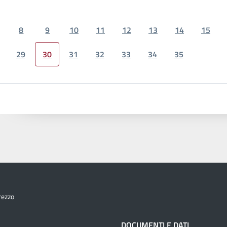
8
9
10
11
12
13
14
15
29
30
31
32
33
34
35
rezzo
À
DOCUMENTI E DATI