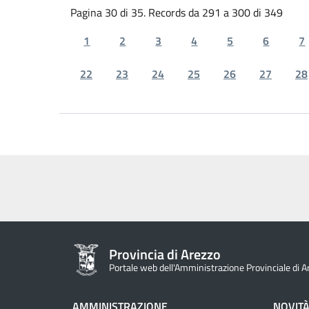
Pagina 30 di 35. Records da 291 a 300 di 349
1
2
3
4
5
6
7
22
23
24
25
26
27
28
Provincia di Arezzo
Portale web dell'Amministrazione Provinciale di A
AMMINISTRAZIONE
NOVIT