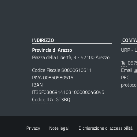
INDIRIZZO
CONTA
Provincia di Arezzo
URP - Uf
Piazza della Libertà, 3 - 52100 Arezzo
Tel
057
Codice Fiscale 80000610511
Email
u
PIVA 00850580515
PEC
IBAN
protoco
IT35F0306914103100000046045
Codice IPA
IGT3BQ
Privacy
Note legali
Dichiarazione di accessibilità