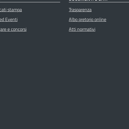
cati stampa
Trasparenza
 ed Eventi
Albo pretorio online
gare e concorsi
Atti normativi