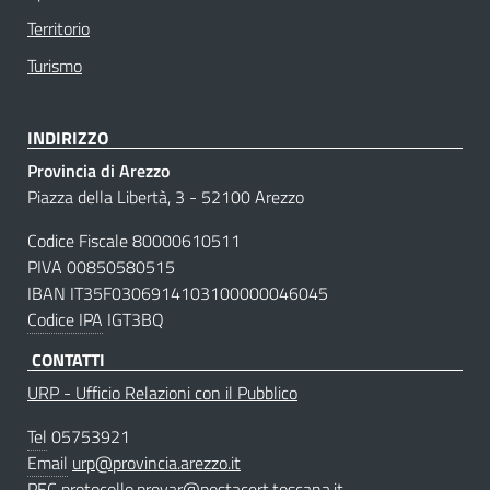
Territorio
Turismo
INDIRIZZO
Provincia di Arezzo
Piazza della Libertà, 3 - 52100 Arezzo
Codice Fiscale 80000610511
PIVA 00850580515
IBAN IT35F0306914103100000046045
Codice IPA
IGT3BQ
CONTATTI
URP - Ufficio Relazioni con il Pubblico
Tel
05753921
Email
urp@provincia.arezzo.it
PEC
protocollo.provar@postacert.toscana.it