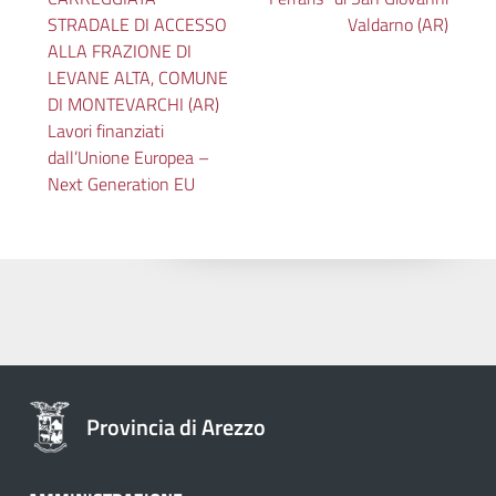
STRADALE DI ACCESSO
Valdarno (AR)
ALLA FRAZIONE DI
LEVANE ALTA, COMUNE
DI MONTEVARCHI (AR)
Lavori finanziati
dall’Unione Europea –
Next Generation EU
Provincia di Arezzo