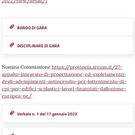
2022/view/detail/1
BANDO DI GARA
DISCIPLINARE DI GARA
Nomina Commissione
https://provincia.arezzo.it/27-
appalto-integrato-di-progettazione-ed-espletamento-
degli-adempimenti-antincendio-per-lottenimento-di-
cpi-per-edifici-scolastici-lavori-finanziati-dallunione-
europea-ne/
Verbale n. 1 del 17 gennaio 2023