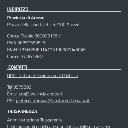
INDIRIZZO
Provincia di Arezzo
Piazza della Libertà, 3 - 52100 Arezzo
Codice Fiscale 80000610511
PIVA 00850580515
IBAN IT35F0306914103100000046045
Codice IPA
IGT3BQ
CONTATTI
URP - Ufficio Relazioni con il Pubblico
Tel
05753921
Email
urp@provincia.arezzo.it
PEC
protocollo.provar@postacert.toscana.it
TRASPARENZA
Amministrazione Trasparente
I dati personali pubblicati sono riutilizzabili solo ai sensi