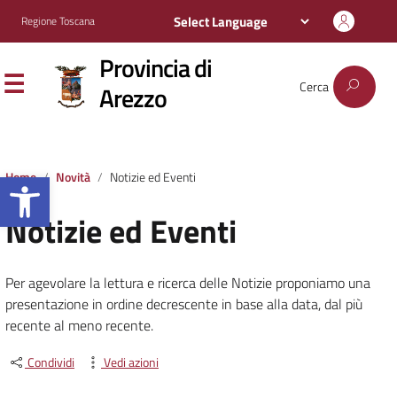
Regione Toscana
Provincia di
Cerca
Arezzo
Apri la barra degli strumenti
Home
Novità
Notizie ed Eventi
Notizie ed Eventi
Per agevolare la lettura e ricerca delle Notizie proponiamo una
presentazione in ordine decrescente in base alla data, dal più
recente al meno recente.
Condividi
Vedi azioni