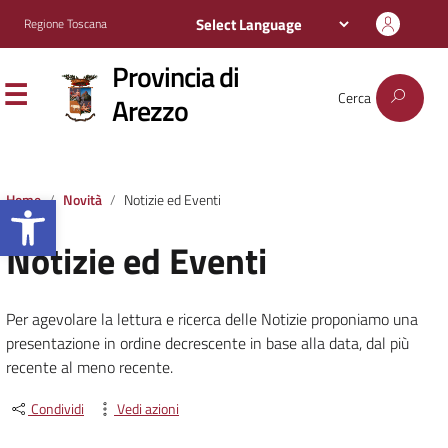
Regione Toscana
Provincia di
Cerca
Arezzo
Apri la barra degli strumenti
Home
Novità
Notizie ed Eventi
Notizie ed Eventi
Per agevolare la lettura e ricerca delle Notizie proponiamo una
presentazione in ordine decrescente in base alla data, dal più
recente al meno recente.
Condividi
Vedi azioni