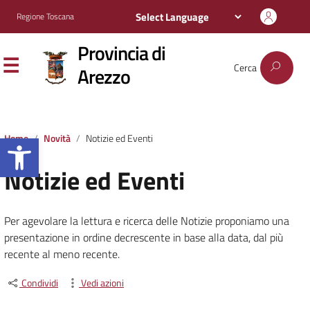
Regione Toscana
Provincia di
Cerca
Arezzo
Apri la barra degli strumenti
Home
Novità
Notizie ed Eventi
Notizie ed Eventi
Per agevolare la lettura e ricerca delle Notizie proponiamo una
presentazione in ordine decrescente in base alla data, dal più
recente al meno recente.
Condividi
Vedi azioni