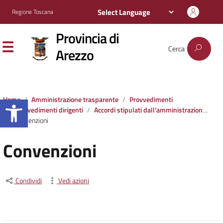
Regione Toscana
Provincia di
Cerca
Arezzo
Apri la barra degli strumenti
Home
Amministrazione trasparente
Provvedimenti
Provvedimenti dirigenti
Accordi stipulati dall‘amministrazione con soggetti privati o con altre amministrazioni pubbliche
Convenzioni
Convenzioni
Condividi
Vedi azioni