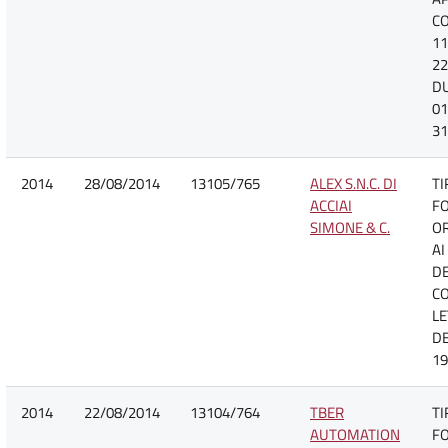
CO
11
22
D
01
31
2014
28/08/2014
13105/765
ALEX S.N.C. DI
TI
ACCIAI
F
SIMONE & C.
O
AI
DE
C
LE
DE
19
2014
22/08/2014
13104/764
TBER
TI
AUTOMATION
F