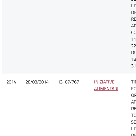
L.
D
R
A
CO
11
22
D
18
31
2014
28/08/2014
13107/767
INIZIATIVE
TI
ALIMENTARI
F
O
AT
R
TO
SE
L.
D