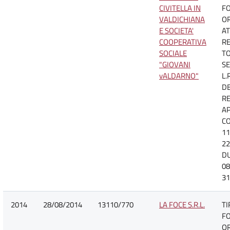
CIVITELLA IN
F
VALDICHIANA
O
E SOCIETA'
AT
COOPERATIVA
R
SOCIALE
TO
"GIOVANI
SE
vALDARNO"
L.
D
R
A
CO
11
22
D
08
31
2014
28/08/2014
13110/770
LA FOCE S.R.L.
TI
F
O