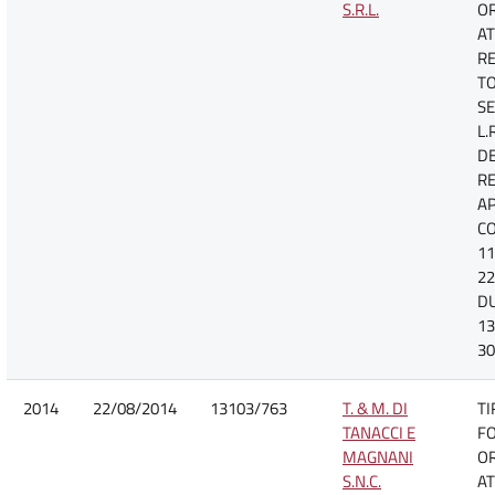
S.R.L.
O
AT
R
TO
SE
L.
D
R
A
CO
11
22
D
13
30
2014
22/08/2014
13103/763
T. & M. DI
TI
TANACCI E
F
MAGNANI
O
S.N.C.
AT