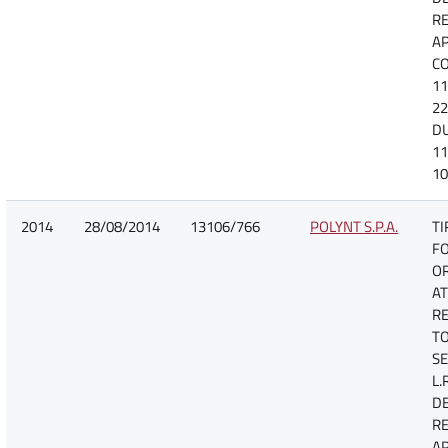
R
A
CO
11
22
D
11
10
2014
28/08/2014
13106/766
POLYNT S.P.A.
TI
F
O
AT
R
TO
SE
L.
D
R
A