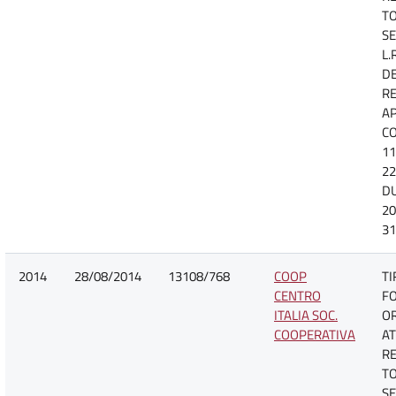
TO
SE
L.
D
R
A
CO
11
22
D
20
31
2014
28/08/2014
13108/768
COOP
TI
CENTRO
F
ITALIA SOC.
O
COOPERATIVA
AT
R
TO
SE