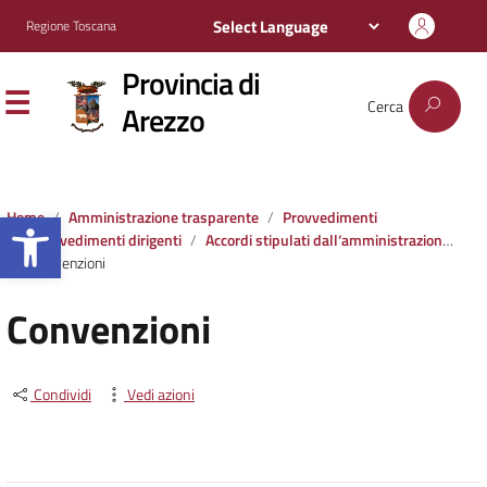
Regione Toscana
Provincia di
Cerca
Arezzo
Apri la barra degli strumenti
Home
Amministrazione trasparente
Provvedimenti
Provvedimenti dirigenti
Accordi stipulati dall‘amministrazione con soggetti privati o con altre amministrazioni pubbliche
Convenzioni
Convenzioni
Condividi
Vedi azioni