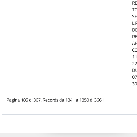
R
TO
SE
L.
D
R
A
CO
11
22
D
07
30
Pagina 185 di 367. Records da 1841 a 1850 di 3661