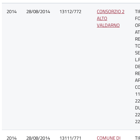
2014
28/08/2014
13112/772
CONSORZIO 2
TI
ALTO
F
VALDARNO
O
AT
R
TO
SE
L.
D
R
A
CO
11
22
D
22
22
2014
28/08/2014
13111/771
COMUNE DI
TI