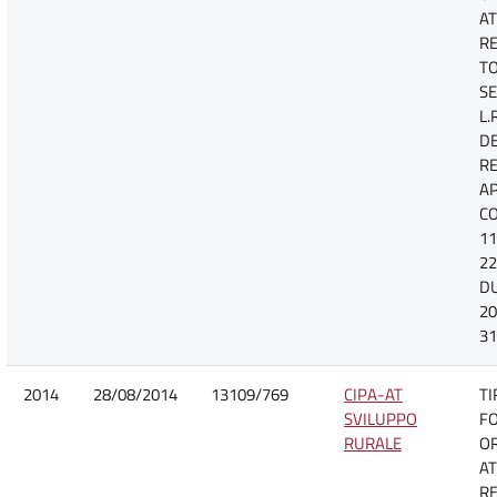
AT
R
TO
SE
L.
D
R
A
CO
11
22
D
20
31
2014
28/08/2014
13109/769
CIPA-AT
TI
SVILUPPO
F
RURALE
O
AT
R