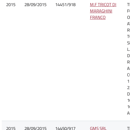
2015
28/09/2015
14451/918
M.F TRICOT DI
T
MARAGHINI
F
FRANCO
O
A
R
T
S
L
D
R
A
C
1
2
D
1
1
A
2015
28/09/2015
14450/917
GMS SRL
T