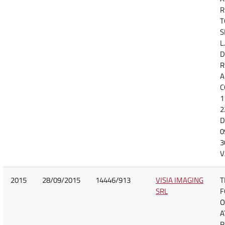
R
T
S
L
D
R
A
C
1
2
D
0
3
V
2015
28/09/2015
14446/913
VISIA IMAGING
T
SRL
F
O
A
R