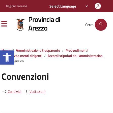
Regione Toscana
Provincia di
Cerca
Arezzo
Apri la barra degli strumenti
Home
Amministrazione trasparente
Provvedimenti
Provvedimenti dirigenti
Accordi stipulati dall‘amministrazione con soggetti privati o con altre amministrazioni pubbliche
Convenzioni
Convenzioni
Condividi
Vedi azioni