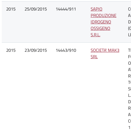
2015
25/09/2015
14444/911
SAPIO
C
PRODUZIONE
A
IDROGENO
D
OSSIGENO
(
S.R.L.
L
2015
23/09/2015
14443/910
SOCIETA' MAK3
T
SRL
F
O
A
R
T
S
L
D
R
A
C
1