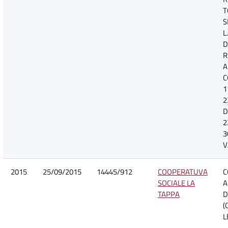
T
S
L
D
R
A
C
1
2
D
2
3
V
2015
25/09/2015
14445/912
COOPERATUVA
C
SOCIALE LA
A
TAPPA
D
(
L