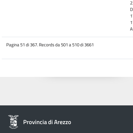
2
D
1
1
A
Pagina 51 di 367. Records da 501 a 510 di 3661
Provincia di Arezzo