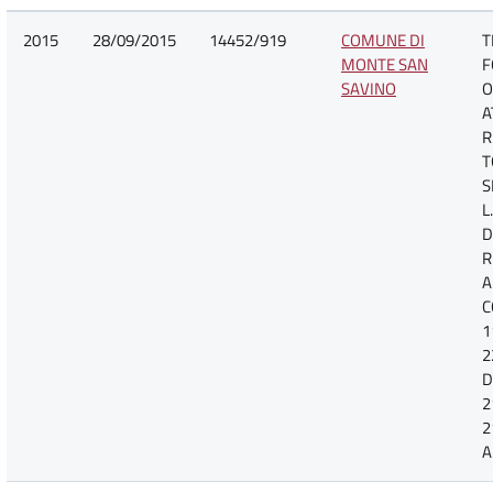
2015
28/09/2015
14452/919
COMUNE DI
T
MONTE SAN
F
SAVINO
O
A
R
T
S
L
D
R
A
C
1
2
D
2
2
A