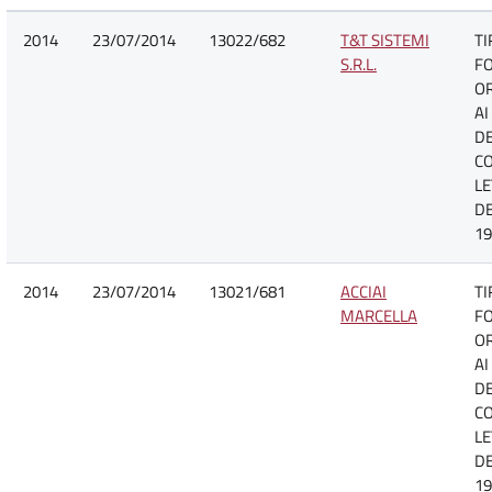
2014
23/07/2014
13022/682
T&T SISTEMI
TI
S.R.L.
F
O
AI
DE
C
LE
DE
19
2014
23/07/2014
13021/681
ACCIAI
TI
MARCELLA
F
O
AI
DE
C
LE
DE
19