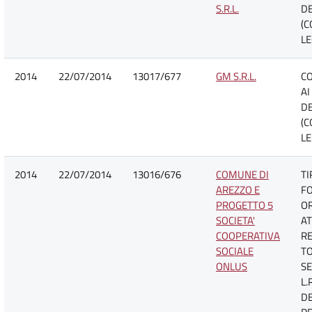
S.R.L.
DE
(C
LE
2014
22/07/2014
13017/677
GM S.R.L.
C
AI
DE
(C
LE
2014
22/07/2014
13016/676
COMUNE DI
TI
AREZZO E
F
PROGETTO 5
O
SOCIETA'
AT
COOPERATIVA
R
SOCIALE
TO
ONLUS
SE
L.
D