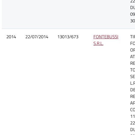
22
D
09
30
2014
22/07/2014
13013/673
FONTEBUSSI
TI
S.R.L.
F
O
AT
R
TO
SE
L.
D
R
A
CO
11
22
D