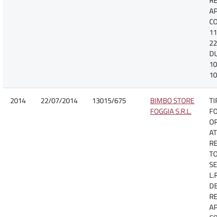
R
A
CO
11
22
D
10
10
2014
22/07/2014
13015/675
BIMBO STORE
TI
FOGGIA S.R.L.
F
O
AT
R
TO
SE
L.
D
R
A