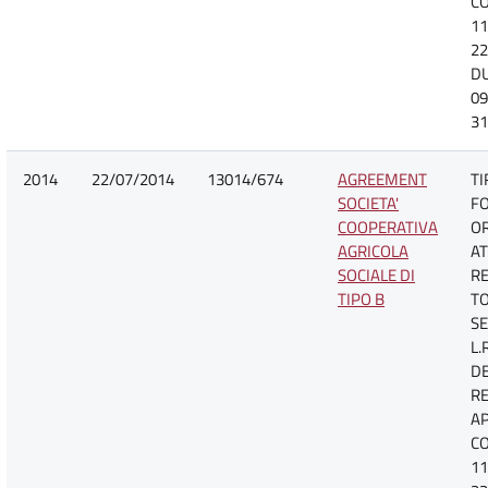
CO
11
22
D
09
31
2014
22/07/2014
13014/674
AGREEMENT
TI
SOCIETA'
F
COOPERATIVA
O
AGRICOLA
AT
SOCIALE DI
R
TIPO B
TO
SE
L.
D
R
A
CO
11