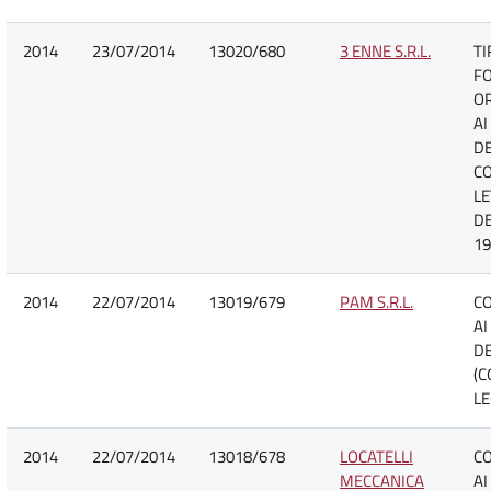
2014
23/07/2014
13020/680
3 ENNE S.R.L.
TI
F
O
AI
DE
C
LE
DE
19
2014
22/07/2014
13019/679
PAM S.R.L.
C
AI
DE
(C
LE
2014
22/07/2014
13018/678
LOCATELLI
C
MECCANICA
AI