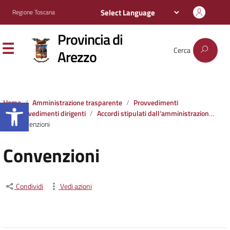
Regione Toscana
Provincia di
Cerca
Arezzo
Apri la barra degli strumenti
Home
Amministrazione trasparente
Provvedimenti
Provvedimenti dirigenti
Accordi stipulati dall‘amministrazione con soggetti privati o con altre amministrazioni pubbliche
Convenzioni
Convenzioni
Condividi
Vedi azioni