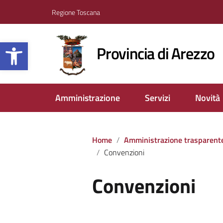
Regione Toscana
Apri la barra degli strumenti
Provincia di Arezzo
Amministrazione
Servizi
Novità
Home
Amministrazione trasparent
Convenzioni
Convenzioni