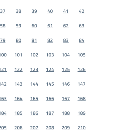
37
38
39
40
41
42
58
59
60
61
62
63
79
80
81
82
83
84
100
101
102
103
104
105
121
122
123
124
125
126
142
143
144
145
146
147
163
164
165
166
167
168
184
185
186
187
188
189
205
206
207
208
209
210