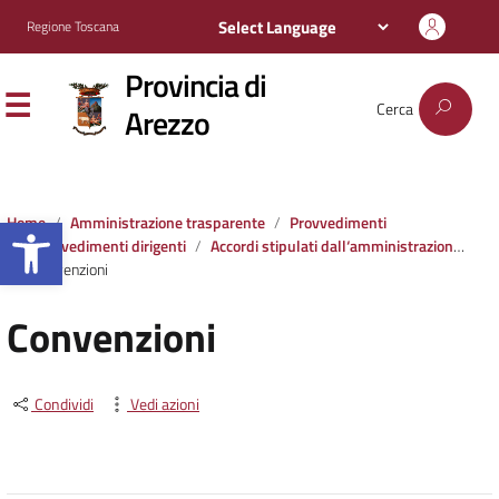
Regione Toscana
Provincia di
Cerca
Arezzo
Apri la barra degli strumenti
Home
Amministrazione trasparente
Provvedimenti
Provvedimenti dirigenti
Accordi stipulati dall‘amministrazione con soggetti privati o con altre amministrazioni pubbliche
Convenzioni
Convenzioni
Condividi
Vedi azioni