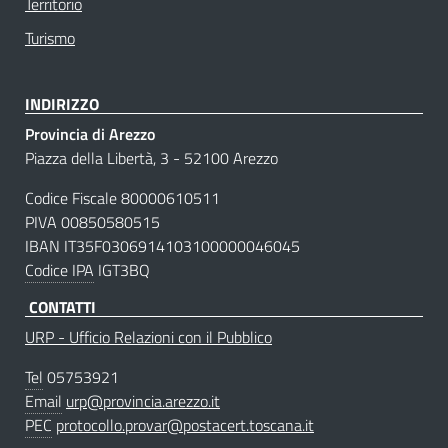
Territorio
Turismo
INDIRIZZO
Provincia di Arezzo
Piazza della Libertà, 3 - 52100 Arezzo
Codice Fiscale 80000610511
PIVA 00850580515
IBAN IT35F0306914103100000046045
Codice IPA
IGT3BQ
CONTATTI
URP - Ufficio Relazioni con il Pubblico
Tel
05753921
Email
urp@provincia.arezzo.it
PEC
protocollo.provar@postacert.toscana.it