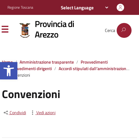
Regione Toscana
Provincia di
Cerca
Arezzo
Apri la barra degli strumenti
Home
Amministrazione trasparente
Provvedimenti
Provvedimenti dirigenti
Accordi stipulati dall‘amministrazione con soggetti privati o con altre amministrazioni pubbliche
Convenzioni
Convenzioni
Condividi
Vedi azioni