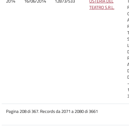
2014
16/06/2014
12873/533
OSTERIA DEL
TEATRO S.R.L.
D
Pagina 208 di 367. Records da 2071 a 2080 di 3661