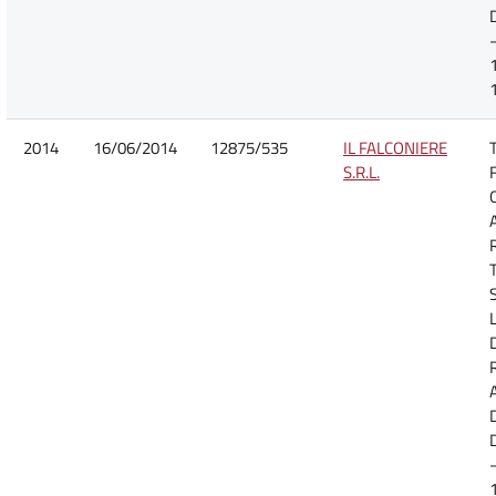
2014
16/06/2014
12875/535
IL FALCONIERE
S.R.L.
D