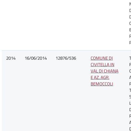
2014
16/06/2014
12876/536
COMUNE DI
CIVITELLA IN
VAL DI CHIANA
E AZ. AGR.
BEMOCCOLI
D