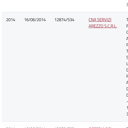
2014
16/06/2014
12874/534
CNA SERVIZI
AREZZO S.C.R.L.
D