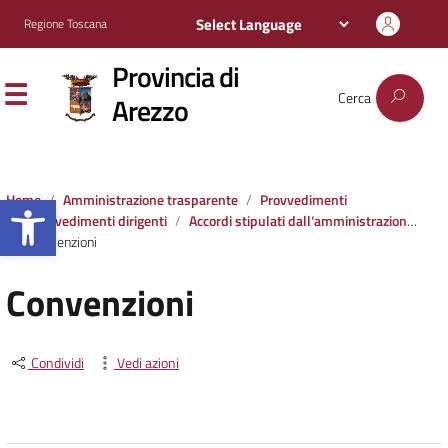
Regione Toscana
Provincia di
Cerca
Arezzo
Apri la barra degli strumenti
Home
Amministrazione trasparente
Provvedimenti
Provvedimenti dirigenti
Accordi stipulati dall‘amministrazione con soggetti privati o con altre amministrazioni pubbliche
Convenzioni
Convenzioni
Condividi
Vedi azioni