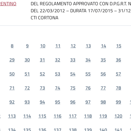
RENTINO
DEL REGOLAMENTO APPROVATO CON D.P.G.R.T. N
DEL 22/03/2012 – DURATA 17/07/2015 – 31/12
CTI CORTONA
8
9
10
11
12
13
14
15
29
30
31
32
33
34
35
36
50
51
52
53
54
55
56
57
71
72
73
74
75
76
77
78
92
93
94
95
96
97
98
99
2
113
114
115
116
117
118
119
120
3
134
135
136
137
138
139
140
141