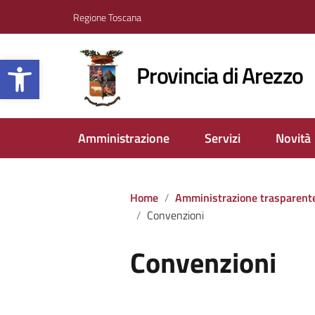
Regione Toscana
Apri la barra degli strumenti
Provincia di Arezzo
Amministrazione
Servizi
Novità
Home
Amministrazione trasparent
Convenzioni
Convenzioni