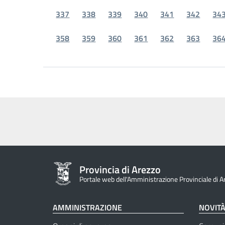
337
338
339
340
341
342
34
358
359
360
361
362
363
36
Provincia di Arezzo
Portale web dell'Amministrazione Provinciale di A
AMMINISTRAZIONE
NOVIT