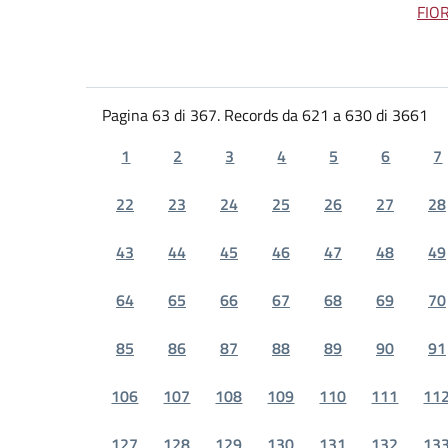
FIO
Pagina 63 di 367. Records da 621 a 630 di 3661
1
2
3
4
5
6
7
22
23
24
25
26
27
28
43
44
45
46
47
48
49
64
65
66
67
68
69
70
85
86
87
88
89
90
91
106
107
108
109
110
111
11
127
128
129
130
131
132
13