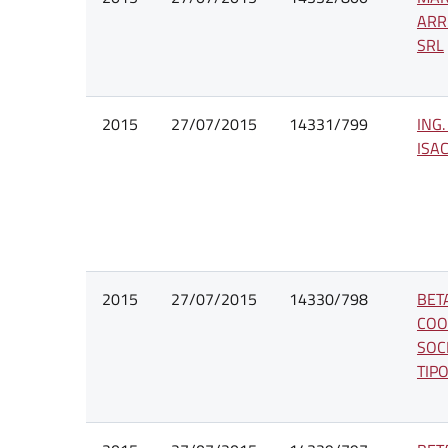
ARR
SRL
2015
27/07/2015
14331/799
ING
ISA
2015
27/07/2015
14330/798
BET
COO
SOC
TIP