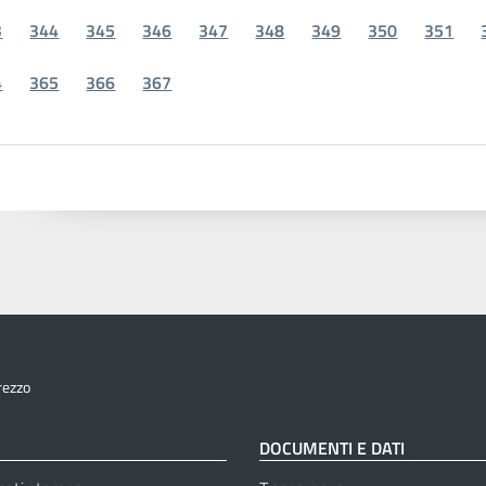
3
344
345
346
347
348
349
350
351
4
365
366
367
rezzo
À
DOCUMENTI E DATI