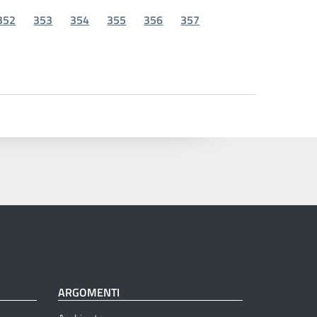
352
353
354
355
356
357
ARGOMENTI