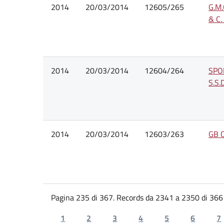
2014
20/03/2014
12605/265
G.M.
& C.
2014
20/03/2014
12604/264
SPO
S.S.D
2014
20/03/2014
12603/263
GB C
Pagina 235 di 367. Records da 2341 a 2350 di 366
1
2
3
4
5
6
7