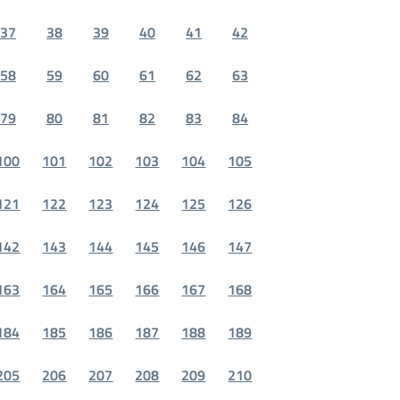
37
38
39
40
41
42
58
59
60
61
62
63
79
80
81
82
83
84
100
101
102
103
104
105
121
122
123
124
125
126
142
143
144
145
146
147
163
164
165
166
167
168
184
185
186
187
188
189
205
206
207
208
209
210