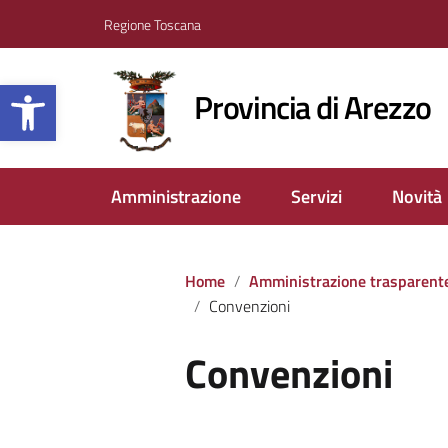
Regione Toscana
Apri la barra degli strumenti
Provincia di Arezzo
Amministrazione
Servizi
Novità
Home
Amministrazione trasparent
Convenzioni
Convenzioni