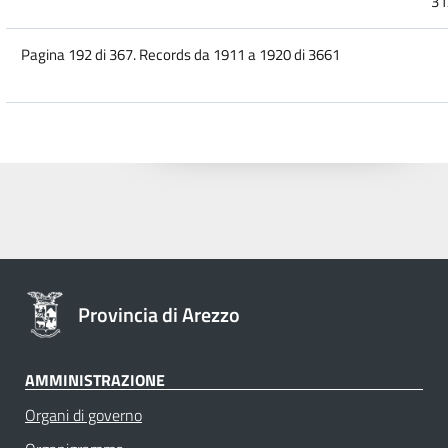
31
Pagina 192 di 367. Records da 1911 a 1920 di 3661
Provincia di Arezzo
AMMINISTRAZIONE
Organi di governo