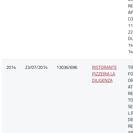
R
A
CO
11
22
D
14
14
2014
23/07/2014
13036/696
RISTORANTE
TI
PIZZERIA LA
FO
DILIGENZA
O
AT
RE
TO
SE
L.
DE
R
A