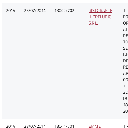
2014
23/07/2014
13042/702
RISTORANTE
TI
IL PRELUDIO
FO
S.R.L.
O
AT
RE
TO
SE
L.
DE
R
A
CO
11
22
D
18
28
2014
23/07/2014
13041/701
EMME
TI