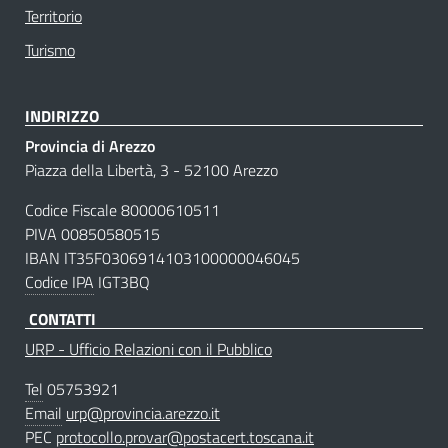
Territorio
Turismo
INDIRIZZO
Provincia di Arezzo
Piazza della Libertà, 3 - 52100 Arezzo
Codice Fiscale 80000610511
PIVA 00850580515
IBAN IT35F0306914103100000046045
Codice IPA
IGT3BQ
CONTATTI
URP - Ufficio Relazioni con il Pubblico
Tel
05753921
Email
urp@provincia.arezzo.it
PEC
protocollo.provar@postacert.toscana.it