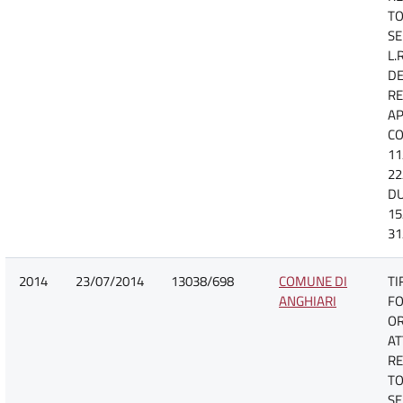
TO
SE
L.
DE
R
A
CO
11
22
D
15
31
2014
23/07/2014
13038/698
COMUNE DI
TI
ANGHIARI
FO
O
AT
RE
TO
SE