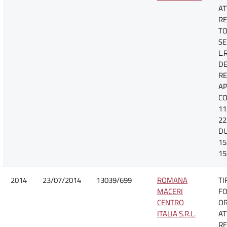
AT
RE
TO
SE
L.
DE
R
A
CO
11
22
D
15
15
2014
23/07/2014
13039/699
ROMANA
TI
MACERI
FO
CENTRO
O
ITALIA S.R.L.
AT
RE