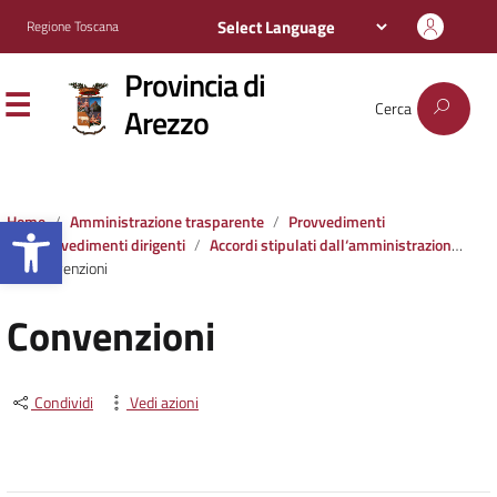
Regione Toscana
Provincia di
Cerca
Arezzo
Apri la barra degli strumenti
Home
Amministrazione trasparente
Provvedimenti
Provvedimenti dirigenti
Accordi stipulati dall‘amministrazione con soggetti privati o con altre amministrazioni pubbliche
Convenzioni
Convenzioni
Condividi
Vedi azioni