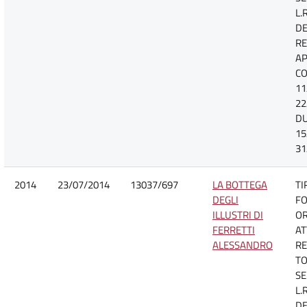
L.
DE
R
A
CO
11
22
D
15
31
2014
23/07/2014
13037/697
LA BOTTEGA
TI
DEGLI
FO
ILLUSTRI DI
O
FERRETTI
AT
ALESSANDRO
RE
TO
SE
L.
DE