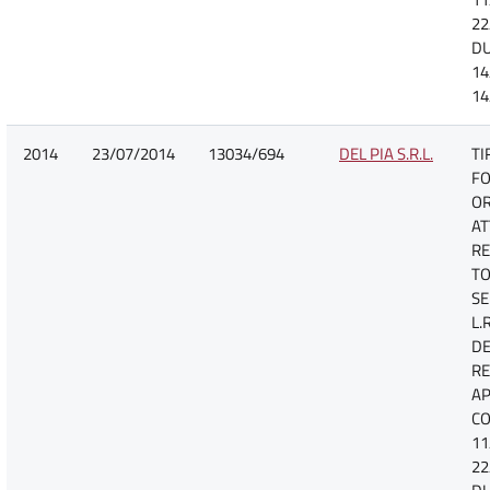
22
D
14
14
2014
23/07/2014
13034/694
DEL PIA S.R.L.
TI
FO
O
AT
RE
TO
SE
L.
DE
R
A
CO
11
22