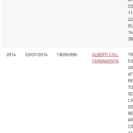
CO
11
22
D
14
28
2014
23/07/2014
13035/695
ALBERTI S.R.L.
TI
FERRAMENTA
FO
O
AT
RE
TO
SE
L.
DE
R
A
CO
11