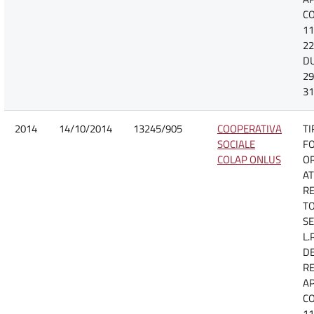
CO
11
22
D
29
31
2014
14/10/2014
13245/905
COOPERATIVA
TI
SOCIALE
F
COLAP ONLUS
O
AT
R
TO
SE
L.
D
R
A
CO
11