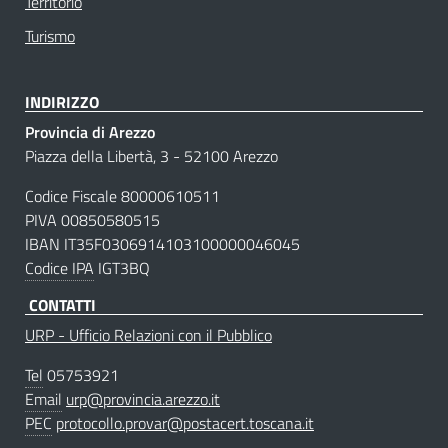
Territorio
Turismo
INDIRIZZO
Provincia di Arezzo
Piazza della Libertà, 3 - 52100 Arezzo
Codice Fiscale 80000610511
PIVA 00850580515
IBAN IT35F0306914103100000046045
Codice IPA
IGT3BQ
CONTATTI
URP - Ufficio Relazioni con il Pubblico
Tel
05753921
Email
urp@provincia.arezzo.it
PEC
protocollo.provar@postacert.toscana.it