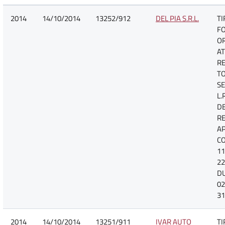
2014
14/10/2014
13252/912
DEL PIA S.R.L.
TI
F
O
AT
R
TO
SE
L.
D
R
A
CO
11
22
D
02
31
2014
14/10/2014
13251/911
IVAR AUTO
TI