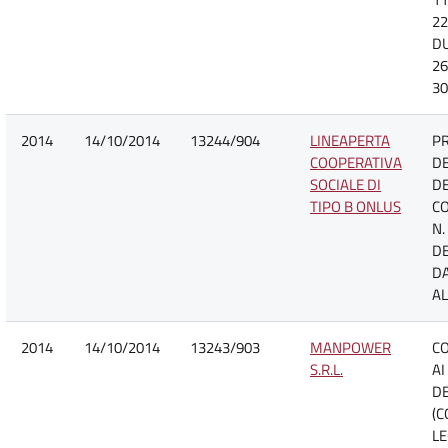
22
D
26
30
2014
14/10/2014
13244/904
LINEAPERTA
P
COOPERATIVA
DE
SOCIALE DI
D
TIPO B ONLUS
C
N.
DE
DA
AL
2014
14/10/2014
13243/903
MANPOWER
C
S.R.L.
AI
DE
(C
LE