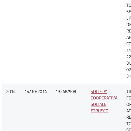
TO
SE
L.
D
R
A
CO
11
22
D
02
31
2014
14/10/2014
13248/908
SOCIETA'
TI
COOPERATIVA
F
SOCIALE
O
ETRUSCO
AT
R
TO
SE