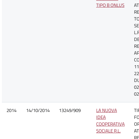
TIPO B ONLUS
AT
R
TO
SE
L.
D
R
A
CO
11
22
D
02
02
2014
14/10/2014
13249/909
LA NUOVA
TI
IDEA
F
COOPERATIVA
O
SOCIALE R.L.
AT
R