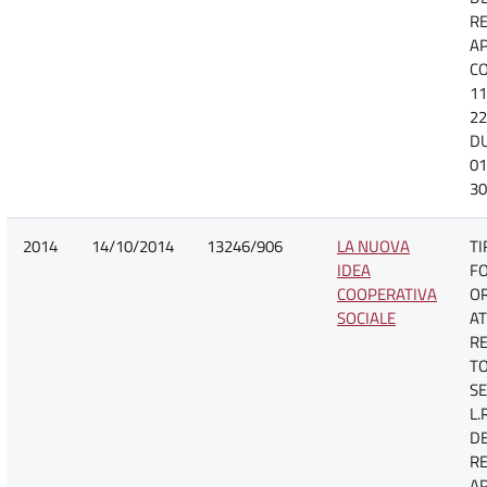
R
A
CO
11
22
D
01
30
2014
14/10/2014
13246/906
LA NUOVA
TI
IDEA
F
COOPERATIVA
O
SOCIALE
AT
R
TO
SE
L.
D
R
A