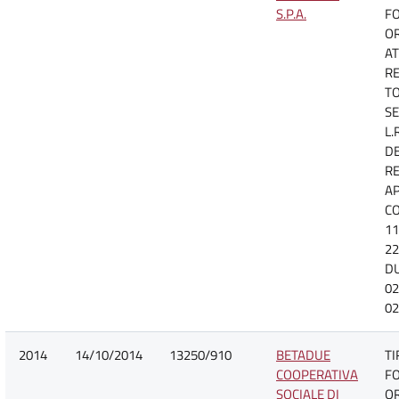
S.P.A.
F
O
AT
R
TO
SE
L.
D
R
A
CO
11
22
D
02
02
2014
14/10/2014
13250/910
BETADUE
TI
COOPERATIVA
F
SOCIALE DI
O