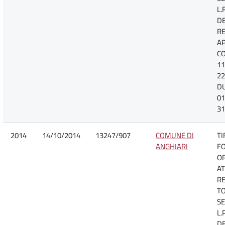
L.
D
R
A
CO
11
22
D
01
31
2014
14/10/2014
13247/907
COMUNE DI
TI
ANGHIARI
F
O
AT
R
TO
SE
L.
D