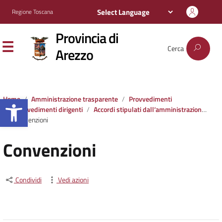
Regione Toscana
Provincia di
Cerca
Arezzo
Apri la barra degli strumenti
Home
Amministrazione trasparente
Provvedimenti
Provvedimenti dirigenti
Accordi stipulati dall‘amministrazione con soggetti privati o con altre amministrazioni pubbliche
Convenzioni
Convenzioni
Condividi
Vedi azioni