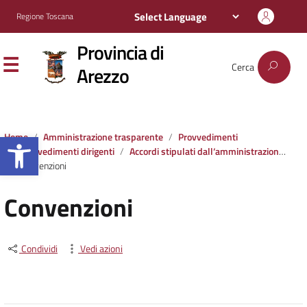
Regione Toscana
Provincia di
Cerca
Arezzo
Apri la barra degli strumenti
Home
Amministrazione trasparente
Provvedimenti
Provvedimenti dirigenti
Accordi stipulati dall‘amministrazione con soggetti privati o con altre amministrazioni pubbliche
Convenzioni
Convenzioni
Condividi
Vedi azioni