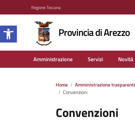
Regione Toscana
Apri la barra degli strumenti
Provincia di Arezzo
Amministrazione
Servizi
Novità
Home
Amministrazione trasparent
Convenzioni
Convenzioni