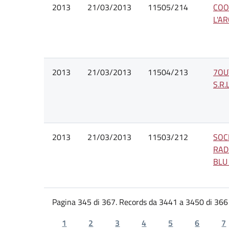
2013
21/03/2013
11505/214
COO
L'A
2013
21/03/2013
11504/213
7OU
S.R.L
2013
21/03/2013
11503/212
SOCI
RAD
BLU 
Pagina 345 di 367. Records da 3441 a 3450 di 366
1
2
3
4
5
6
7