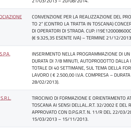
21/03/2013 – 20/08/2014.
OCIAZIONE
CONVENZIONE PER LA REALIZZAZIONE DEL PRO
TO 2” (CONTRO LA TRATTA IN TOSCANA) CONCER
DI OPERATORI DI STRADA. CUP: I19E120008600
(€ 9.325,35 ESENTE IVA) – TERMINE 21/12/2013
S.P.A.
INSERIMENTO NELLA PROGRAMMAZIONE DI UN
DURATA DI 7/8 MINUTI, AUTOPRODOTTO DALLA 
TOTALE DI 40 SETTIMANE, SUL TEMA DELLA FO
LAVORO ( € 2.500,00 I.V.A. COMPRESA – DURAT
28/02/2013).
 S.R.L.
TIROCINIO DI FORMAZIONE E ORIENTAMENTO AT
TOSCANA AI SENSI DELLAL..R.T. 32/2002 E DE
APPROVATO CON D.P.G.R.T. N. 11/R DEL 22/03/
15/03/2013 – 15/11/2013.