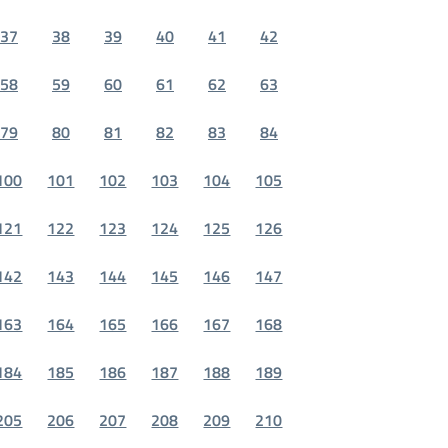
37
38
39
40
41
42
58
59
60
61
62
63
79
80
81
82
83
84
100
101
102
103
104
105
121
122
123
124
125
126
142
143
144
145
146
147
163
164
165
166
167
168
184
185
186
187
188
189
205
206
207
208
209
210