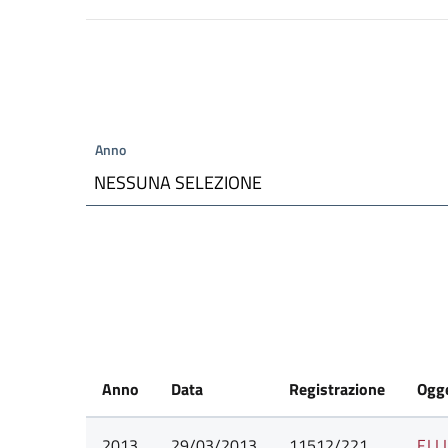
Anno
NESSUNA SELEZIONE
Anno
Data
Registrazione
Ogg
2013
29/03/2013
11512/221
F.LL