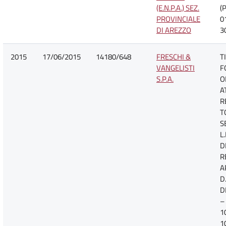
(E.N.P.A.) SEZ.
(
PROVINCIALE
0
DI AREZZO
3
2015
17/06/2015
14180/648
FRESCHI &
T
VANGELISTI
F
S.P.A.
O
A
R
T
S
L
D
R
A
D.
D
–
1
1