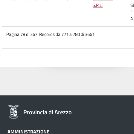
S.R.L.
S
1
4
Pagina 78 di 367. Records da 771 a 780 di 3661
Provincia di Arezzo
AMMINISTRAZIONE