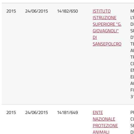
2015
24/06/2015
14182/650
ISTITUTO
M
ISTRUZIONE
L
SUPERIORE "G.
D
GIOVAGNOLI"
S
DI
D
SANSEPOLCRO
T
A
T
C
E
E
A
F
3
2015
24/06/2015
14181/649
ENTE
P
NAZIONALE
C
PROTEZIONE
S
ANIMALI
D