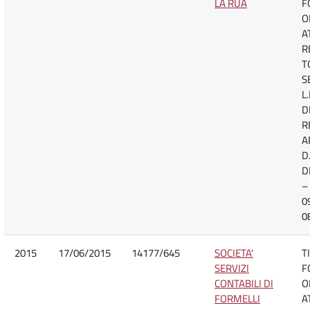
LA RUA
F
O
A
R
T
S
L
D
R
A
D.
D
–
0
0
2015
17/06/2015
14177/645
SOCIETA'
T
SERVIZI
F
CONTABILI DI
O
FORMELLI
A