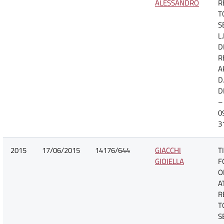
ALESSANDRO
R
T
S
L
D
R
A
D.
D
–
0
3
2015
17/06/2015
14176/644
GIACCHI
T
GIOIELLA
F
O
A
R
T
S