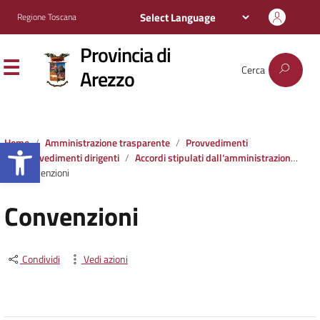
Regione Toscana
Provincia di
Cerca
Arezzo
Apri la barra degli strumenti
Home
Amministrazione trasparente
Provvedimenti
Provvedimenti dirigenti
Accordi stipulati dall‘amministrazione con soggetti privati o con altre amministrazioni pubbliche
Convenzioni
Convenzioni
Condividi
Vedi azioni