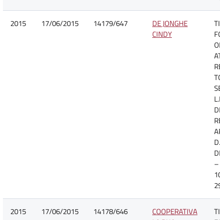
2015
17/06/2015
14179/647
DE JONGHE
T
CINDY
F
O
A
R
T
S
L
D
R
A
D.
D
–
1
2
2015
17/06/2015
14178/646
COOPERATIVA
T