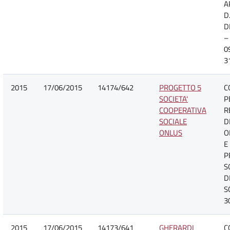
A
D.
D
–
0
3
2015
17/06/2015
14174/642
PROGETTO 5
C
SOCIETA'
P
COOPERATIVA
R
SOCIALE
D
ONLUS
O
E
P
S
D
S
3
2015
17/06/2015
14173/641
GHERARDI
C