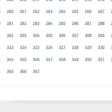
9
260
261
262
263
264
265
266
267
0
281
282
283
284
285
286
287
288
1
302
303
304
305
306
307
308
309
2
323
324
325
326
327
328
329
330
3
344
345
346
347
348
349
350
351
4
365
366
367