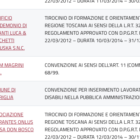
22/03/2012 – DURATA 11/03/2014 – 30/0
IFICIO
TIROCINIO DI FORMAZIONE E ORIENTAMENT
DEMONIO DI
REGIONE TOSCANA AI SENSI DELLA L.R.T. 3
ANTI LUCA &
REGOLAMENTO APPROVATO CON D.P.G.R.T. 
CHETTI
22/03/2012 – DURATA 10/03/2014 – 31/1
USKA S.N.C.
M MAGRINI
CONVENZIONE AI SENSI DELL'ART. 11 (COMMI
.
68/99.
UNE DI
CONVENZIONE PER INSERIMENTO LAVORAT
RIGLIA
DISABILI NELLA PUBBLICA AMMINISTRAZIONE
OCIAZIONE
TIROCINIO DI FORMAZIONE E ORIENTAMENT
RANTES ONLUS
REGIONE TOSCANA AI SENSI DELLA L.R.T. 3
ASA DON BOSCO
REGOLAMENTO APPROVATO CON D.P.G.R.T. 
22/03/2012 – DURATA 12/03/2014 – 30/1