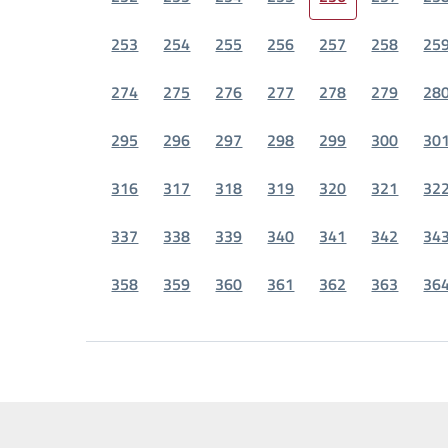
253
254
255
256
257
258
25
274
275
276
277
278
279
28
295
296
297
298
299
300
30
316
317
318
319
320
321
32
337
338
339
340
341
342
34
358
359
360
361
362
363
36