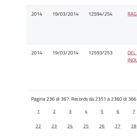
2014
19/03/2014
12594/254
RAG
2014
19/03/2014
12593/253
DEL
INDU
Pagina 236 di 367. Records da 2351 a 2360 di 366
1
2
3
4
5
6
7
22
23
24
25
26
27
28