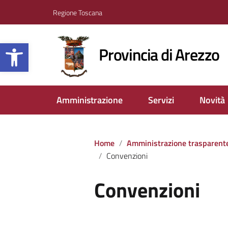
Regione Toscana
Apri la barra degli strumenti
Provincia di Arezzo
Amministrazione
Servizi
Novità
Home
Amministrazione trasparent
Convenzioni
Convenzioni