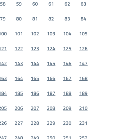
58
59
60
61
62
63
79
80
81
82
83
84
100
101
102
103
104
105
121
122
123
124
125
126
142
143
144
145
146
147
163
164
165
166
167
168
184
185
186
187
188
189
205
206
207
208
209
210
226
227
228
229
230
231
247
248
249
250
251
252