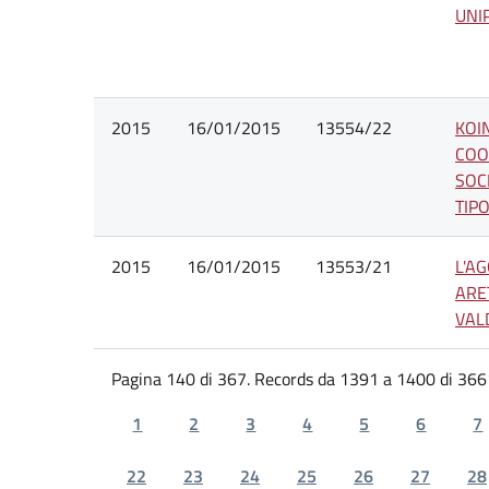
UNI
2015
16/01/2015
13554/22
KOI
COO
SOC
TIP
2015
16/01/2015
13553/21
L'AG
ARE
VAL
Pagina 140 di 367. Records da 1391 a 1400 di 366
1
2
3
4
5
6
7
22
23
24
25
26
27
28