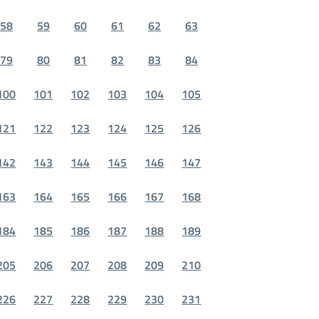
58
59
60
61
62
63
79
80
81
82
83
84
100
101
102
103
104
105
121
122
123
124
125
126
142
143
144
145
146
147
163
164
165
166
167
168
184
185
186
187
188
189
205
206
207
208
209
210
226
227
228
229
230
231