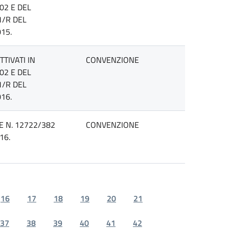
02 E DEL
1/R DEL
15.
TIVATI IN
CONVENZIONE
02 E DEL
1/R DEL
16.
E N. 12722/382
CONVENZIONE
16.
16
17
18
19
20
21
37
38
39
40
41
42