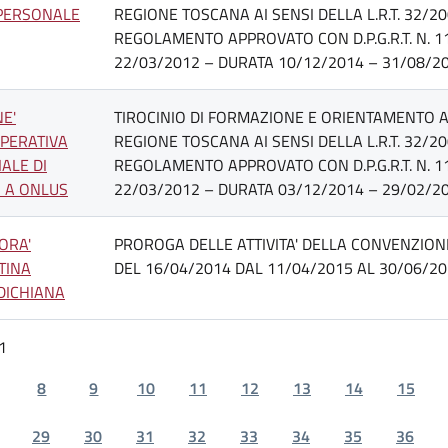
PERSONALE
REGIONE TOSCANA AI SENSI DELLA L.R.T. 32/20
REGOLAMENTO APPROVATO CON D.P.G.R.T. N. 1
22/03/2012 – DURATA 10/12/2014 – 31/08/20
NE'
TIROCINIO DI FORMAZIONE E ORIENTAMENTO AT
PERATIVA
REGIONE TOSCANA AI SENSI DELLA L.R.T. 32/20
IALE DI
REGOLAMENTO APPROVATO CON D.P.G.R.T. N. 1
O A ONLUS
22/03/2012 – DURATA 03/12/2014 – 29/02/20
ORA'
PROROGA DELLE ATTIVITA' DELLA CONVENZION
TINA
DEL 16/04/2014 DAL 11/04/2015 AL 30/06/20
DICHIANA
1
8
9
10
11
12
13
14
15
29
30
31
32
33
34
35
36