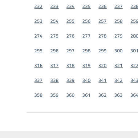
232
233
234
235
236
237
23
253
254
255
256
257
258
25
274
275
276
277
278
279
28
295
296
297
298
299
300
30
316
317
318
319
320
321
32
337
338
339
340
341
342
34
358
359
360
361
362
363
36