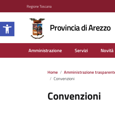
Regione Toscana
Apri la barra degli strumenti
Provincia di Arezzo
Amministrazione
Servizi
Novità
Home
Amministrazione trasparent
Convenzioni
Convenzioni