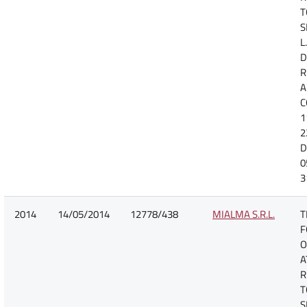
T
S
L
D
R
A
C
1
2
D
0
3
2014
14/05/2014
12778/438
MIALMA S.R.L.
T
F
O
A
R
T
S