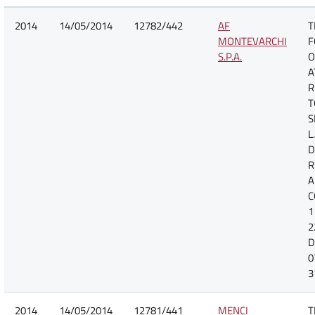
2014
14/05/2014
12782/442
AF
T
MONTEVARCHI
F
S.P.A.
O
A
R
T
S
L
D
R
A
C
1
2
D
0
3
2014
14/05/2014
12781/441
MENCI
T