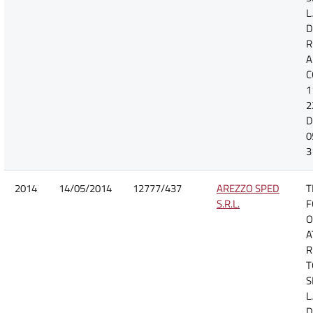
L
D
R
A
C
1
2
D
0
3
2014
14/05/2014
12777/437
AREZZO SPED
T
S.R.L.
F
O
A
R
T
S
L
D