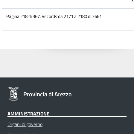
3
Pagina 218 di 367. Records da 2171 a 2180 di 3661
Provincia di Arezzo
AMMINISTRAZIONE
Organi di governo