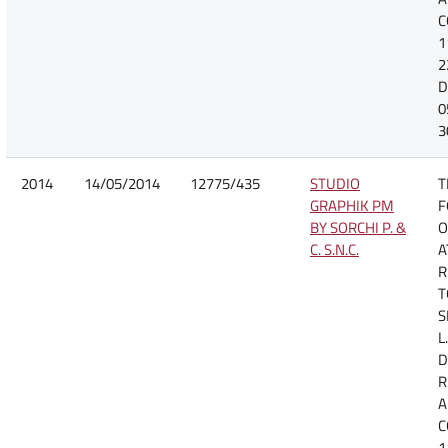
C
1
2
D
0
3
2014
14/05/2014
12775/435
STUDIO
T
GRAPHIK PM
F
BY SORCHI P. &
O
C. S.N.C.
A
R
T
S
L
D
R
A
C
1