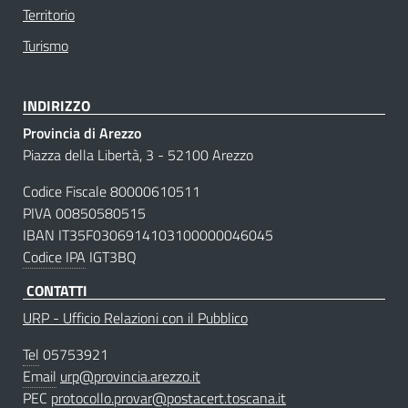
Territorio
Turismo
INDIRIZZO
Provincia di Arezzo
Piazza della Libertà, 3 - 52100 Arezzo
Codice Fiscale 80000610511
PIVA 00850580515
IBAN IT35F0306914103100000046045
Codice IPA
IGT3BQ
CONTATTI
URP - Ufficio Relazioni con il Pubblico
Tel
05753921
Email
urp@provincia.arezzo.it
PEC
protocollo.provar@postacert.toscana.it