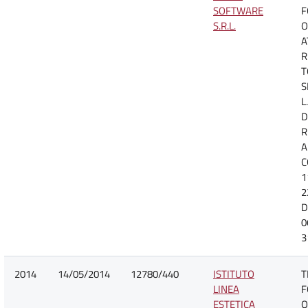
SOFTWARE
F
S.R.L.
O
A
R
T
S
L
D
R
A
C
1
2
D
0
3
2014
14/05/2014
12780/440
ISTITUTO
T
LINEA
F
ESTETICA
O