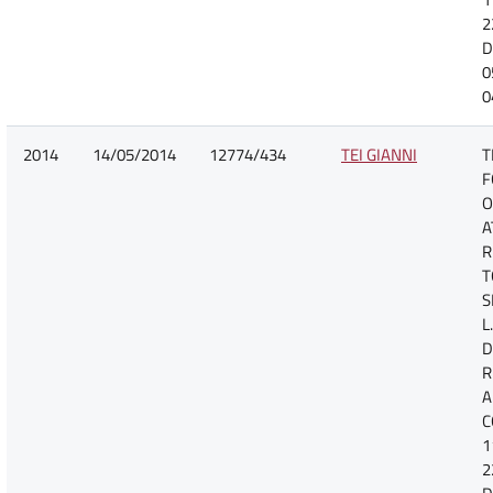
2
D
0
0
2014
14/05/2014
12774/434
TEI GIANNI
T
F
O
A
R
T
S
L
D
R
A
C
1
2