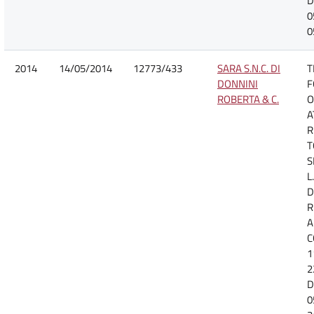
D
0
0
2014
14/05/2014
12773/433
SARA S.N.C. DI
T
DONNINI
F
ROBERTA & C.
O
A
R
T
S
L
D
R
A
C
1
2
D
0