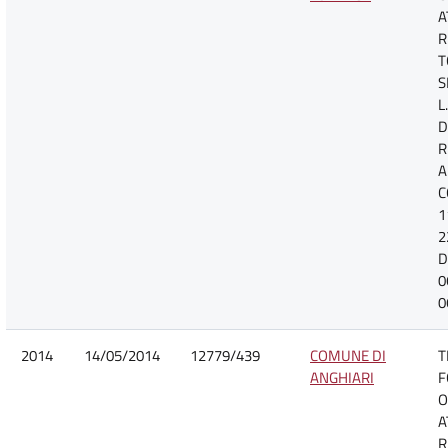
A
R
T
S
L
D
R
A
C
1
2
D
0
0
2014
14/05/2014
12779/439
COMUNE DI
T
ANGHIARI
F
O
A
R