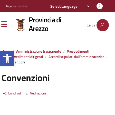
Regione Toscana
Provincia di
Cerca
Arezzo
Apri la barra degli strumenti
Home
Amministrazione trasparente
Provvedimenti
Provvedimenti dirigenti
Accordi stipulati dall‘amministrazione con soggetti privati o con altre amministrazioni pubbliche
Convenzioni
Convenzioni
Condividi
Vedi azioni