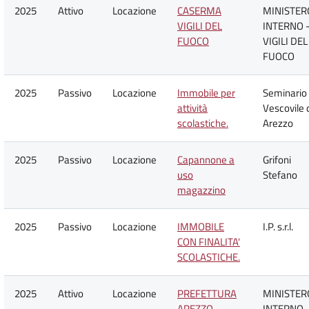
2025
Attivo
Locazione
CASERMA
MINISTER
VIGILI DEL
INTERNO 
FUOCO
VIGILI DEL
FUOCO
2025
Passivo
Locazione
Immobile per
Seminario
attività
Vescovile 
scolastiche.
Arezzo
2025
Passivo
Locazione
Capannone a
Grifoni
uso
Stefano
magazzino
2025
Passivo
Locazione
IMMOBILE
I.P. s.r.l.
CON FINALITA'
SCOLASTICHE.
2025
Attivo
Locazione
PREFETTURA
MINISTER
AREZZO
INTERNO 